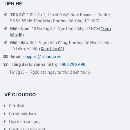
LIÊN HỆ
TRỤ SỞ:
1.02 Lầu 1, Tòa nhà Việt Nam Business Centre,
Số 57-59 Hồ Tùng Mậu, Phường Sài Gòn, TP. HCM
Miền Nam:
13 Đường 37 - Vạn Phúc City, TP. HCM
(Xem
bản đồ)
Miền Bắc:
364 Phạm Văn Đồng, Phường Cổ Nhuế 2, Bắc
Từ Liêm, Hà Nội
(Xem bản đồ)
Email:
support@cloudgo.vn
Tổng đài tư vấn và hỗ trợ:
1900 29 29 90
Từ 8g30 - 17g30 các ngày từ thứ 2 đến thứ 6
VỀ CLOUDGO
Giới thiệu
Cơ hội việc làm
Quy định sử dụng
Chính sách bảo mật