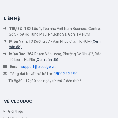
LIÊN HỆ
TRỤ SỞ:
1.02 Lầu 1, Tòa nhà Việt Nam Business Centre,
Số 57-59 Hồ Tùng Mậu, Phường Sài Gòn, TP. HCM
Miền Nam:
13 Đường 37 - Vạn Phúc City, TP. HCM
(Xem
bản đồ)
Miền Bắc:
364 Phạm Văn Đồng, Phường Cổ Nhuế 2, Bắc
Từ Liêm, Hà Nội
(Xem bản đồ)
Email:
support@cloudgo.vn
Tổng đài tư vấn và hỗ trợ:
1900 29 29 90
Từ 8g30 - 17g30 các ngày từ thứ 2 đến thứ 6
VỀ CLOUDGO
Giới thiệu