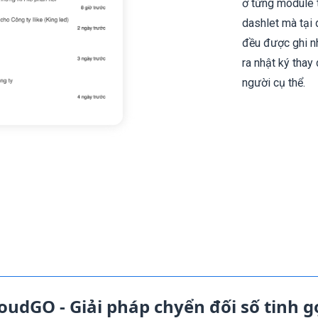
ở từng module
dashlet mà tại
đều được ghi nh
ra nhật ký thay
người cụ thể.
oudGO - Giải pháp chyển đối số tinh 