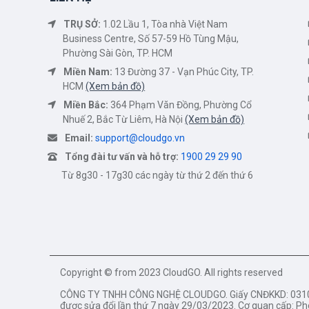
TRỤ SỞ:
1.02 Lầu 1, Tòa nhà Việt Nam
Business Centre, Số 57-59 Hồ Tùng Mậu,
Phường Sài Gòn, TP. HCM
Miền Nam:
13 Đường 37 - Vạn Phúc City, TP.
HCM
(Xem bản đồ)
Miền Bắc:
364 Phạm Văn Đồng, Phường Cổ
Nhuế 2, Bắc Từ Liêm, Hà Nội
(Xem bản đồ)
Email:
support@cloudgo.vn
Tổng đài tư vấn và hỗ trợ:
1900 29 29 90
Từ 8g30 - 17g30 các ngày từ thứ 2 đến thứ 6
Copyright © from 2023 CloudGO. All rights reserved
CÔNG TY TNHH CÔNG NGHỆ CLOUDGO. Giấy CNĐKKD: 03105
được sửa đổi lần thứ 7 ngày 29/03/2023. Cơ quan cấp: Ph