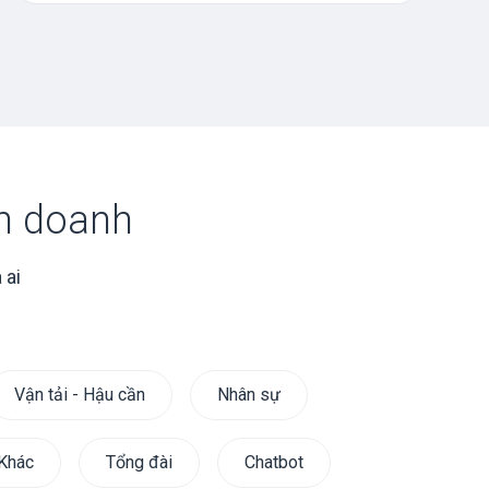
h doanh
 ai
Vận tải - Hậu cần
Nhân sự
Khác
Tổng đài
Chatbot