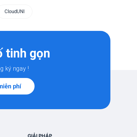
CloudUNI
 tinh gọn
g ký ngay !
miễn phí
GIẢI PHÁP