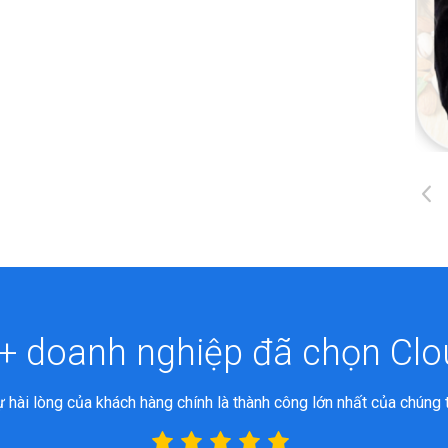
Mr. Đỗ Tô Hoài
CEO tại The
Cont&Company
+ doanh nghiệp đã chọn Cl
 hài lòng của khách hàng chính là thành công lớn nhất của chúng 