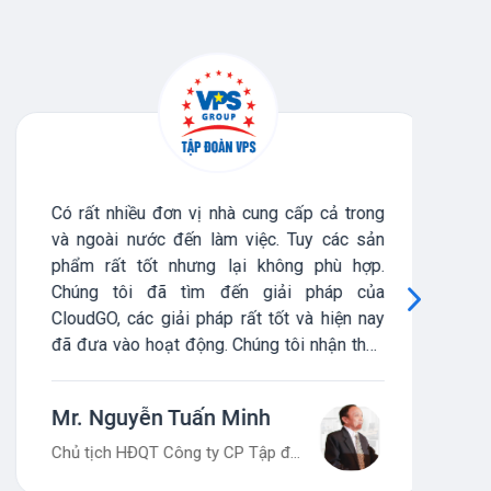
Có rất nhiều đơn vị nhà cung cấp cả trong
Phầ
và ngoài nước đến làm việc. Tuy các sản
và 
phẩm rất tốt nhưng lại không phù hợp.
tiế
Chúng tôi đã tìm đến giải pháp của
Điề
CloudGO, các giải pháp rất tốt và hiện nay
nhi
đã đưa vào hoạt động. Chúng tôi nhận thấy
giá
rằng, việc chọn lựa CloudGO là chính xác,
phù hợp với hệ thống và điều kiện của chúng
Mr. Nguyễn Tuấn Minh
Mr
tôi.
Chủ tịch HĐQT Công ty CP Tập đoàn VPS
CEO