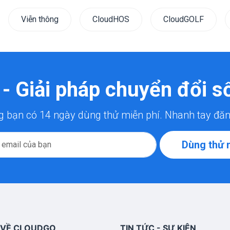
Viễn thông
CloudHOS
CloudGOLF
- Giải pháp chuyển đổi số
bạn có 14 ngày dùng thử miễn phí. Nhanh tay đăn
Dùng thử 
VỀ CLOUDGO
TIN TỨC - SỰ KIỆN