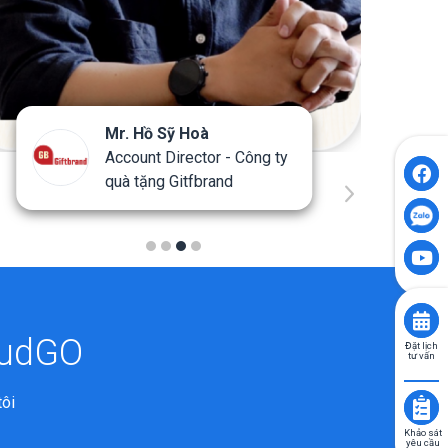
Mr. Hồ Sỹ Hoà
Account Director - Công ty
quà tặng Gitfbrand
oudGO
Đặt lịch
tư vấn
tôi
Khảo sát
yêu cầu