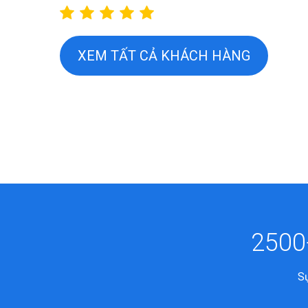
XEM TẤT CẢ KHÁCH HÀNG
Mr. Nguyễn Tuấn Minh
Chủ tịch HĐQT Công ty CP
Tập đoàn VPS
2500
Sự